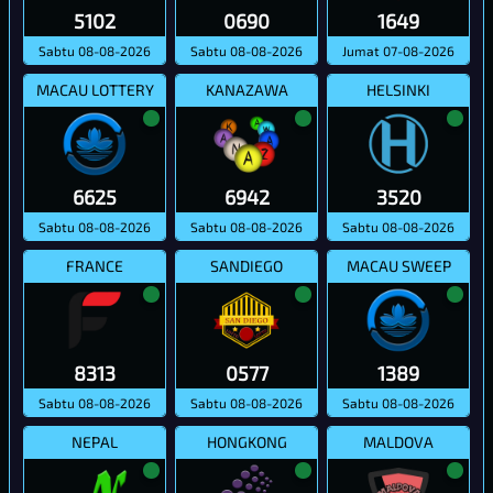
5102
0690
1649
Sabtu 08-08-2026
Sabtu 08-08-2026
Jumat 07-08-2026
MACAU LOTTERY
KANAZAWA
HELSINKI
6625
6942
3520
Sabtu 08-08-2026
Sabtu 08-08-2026
Sabtu 08-08-2026
FRANCE
SANDIEGO
MACAU SWEEP
8313
0577
1389
Sabtu 08-08-2026
Sabtu 08-08-2026
Sabtu 08-08-2026
NEPAL
HONGKONG
MALDOVA