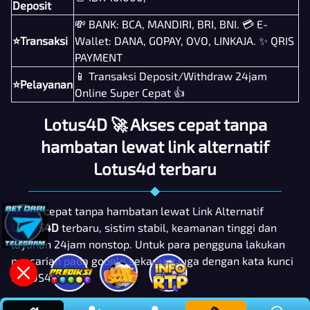
Deposit
💸 BANK: BCA, MANDIRI, BRI, BNI. 💳 E-
⭐Transaksi
Wallet: DANA, GOPAY, OVO, LINKAJA. ✨ QRIS
PAYMENT
📱 Transaksi Deposit/Withdraw 24jam
⭐Pelayanan
Online Super Cepat 👍
Lotus4D 🚀 Akses cepat tanpa
hambatan lewat link alternatif
Lotus4d terbaru
Akses cepat tanpa hambatan lewat Link Alternatif
LOTUS4D
terbaru, sistim stabil, keamanan tinggi dan
layanan 24jam nonstop. Untuk para pengguna lakukan
pencarian pada google sekarang juga dengan kata kunci
LOTUS4D.