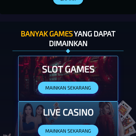
BANYAK GAMES
YANG DAPAT
DIMAINKAN
SLOT GAMES
MAINKAN SEKARANG
LIVE CASINO
MAINKAN SEKARANG