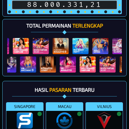
88.000.346,13
TOTAL PERMAINAN
TERLENGKAP
HASIL
PASARAN
TERBARU
SINGAPORE
MACAU
VILNIUS