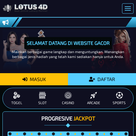
SELAMAT DATANG DI WEBSITE GACOR
Mainkan berbagai game lengkap dan menguntungkan. Menangkan
berbagai jenis hadiah yang telah kami sediakan hanya untuk Anda.
MASUK
DAFTAR
TOGEL
SLOT
CASINO
ARCADE
SPORTS
PROGRESIVE
JACKPOT