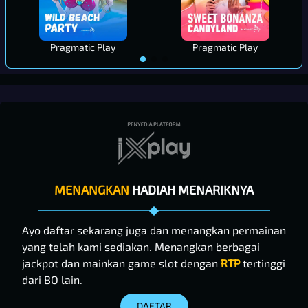
Pragmatic Play
Pragmatic Play
MENANGKAN
HADIAH MENARIKNYA
Ayo daftar sekarang juga dan menangkan permainan
yang telah kami sediakan. Menangkan berbagai
jackpot dan mainkan game slot dengan
RTP
tertinggi
dari BO lain.
DAFTAR