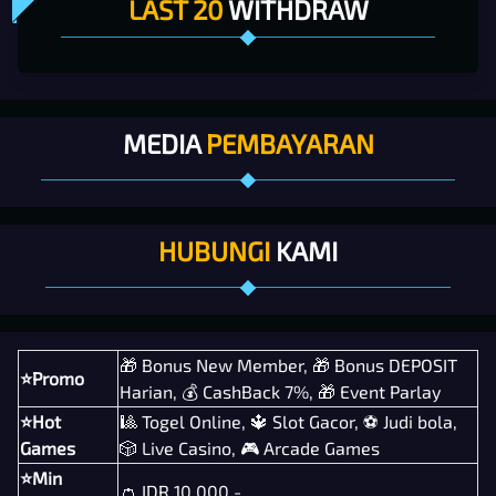
LAST 20
WITHDRAW
MEDIA
PEMBAYARAN
HUBUNGI
KAMI
🎁 Bonus New Member, 🎁 Bonus DEPOSIT
⭐Promo
Harian, 💰 CashBack 7%, 🎁 Event Parlay
⭐Hot
🎱 Togel Online, 🔱 Slot Gacor, ⚽ Judi bola,
Games
🎲 Live Casino, 🎮 Arcade Games
⭐Min
👛 IDR 10.000,-