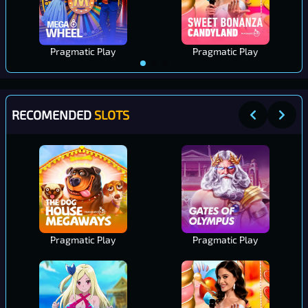
Pragmatic Play
Pragmatic Play
RECOMENDED
SLOTS
Pragmatic Play
Pragmatic Play